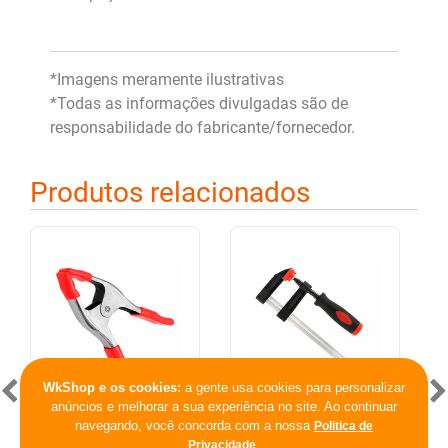
*Imagens meramente ilustrativas
*Todas as informações divulgadas são de
responsabilidade do fabricante/fornecedor.
Produtos relacionados
WkShop e os cookies:
a gente usa cookies para personalizar
anúncios e melhorar a sua experiência no site. Ao continuar
navegando, você concorda com a nossa
Politica de
Grampo Sargento Multiuso
Grampo Sargento para
.
Privacidade