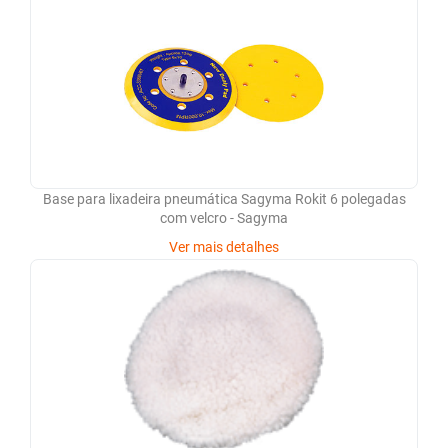
Base para lixadeira pneumática Sagyma Rokit 6 polegadas
com velcro - Sagyma
Ver mais detalhes